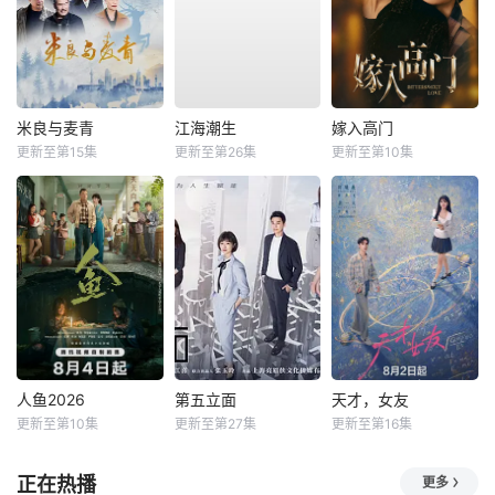
米良与麦青
江海潮生
嫁入高门
更新至第15集
更新至第26集
更新至第10集
人鱼2026
第五立面
天才，女友
更新至第10集
更新至第27集
更新至第16集
正在热播
更多