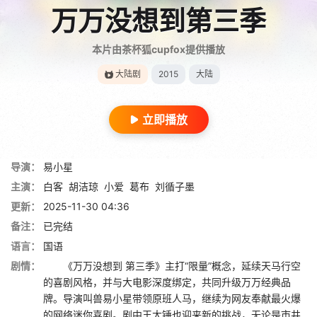
万万没想到第三季
本片由茶杯狐cupfox提供播放
大陆剧
2015
大陆
立即播放
导演：
易小星
主演：
白客
胡洁琼
小爱
葛布
刘循子墨
更新：
2025-11-30 04:36
备注：
已完结
语言：
国语
剧情：
《万万没想到 第三季》主打“限量”概念，延续天马行空
的喜剧风格，并与大电影深度绑定，共同升级万万经典品
牌。导演叫兽易小星带领原班人马，继续为网友奉献最火爆
的网络迷你喜剧。剧中王大锤也迎来新的挑战，无论是市井