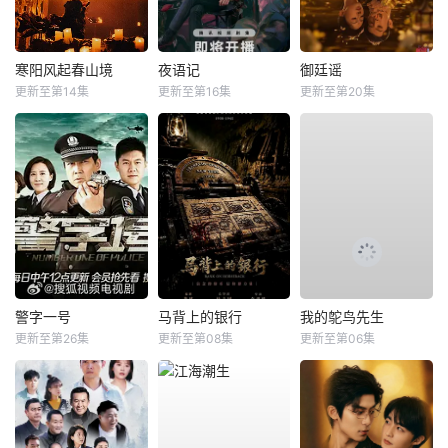
寒阳风起春山境
夜语记
御廷谣
更新至第14集
更新至第16集
更新至第20集
警字一号
马背上的银行
我的鸵鸟先生
更新至第26集
更新至第08集
更新至第06集