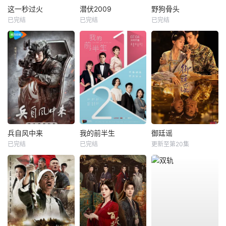
这一秒过火
潜伏2009
野狗骨头
已完结
已完结
已完结
兵自风中来
我的前半生
御廷谣
已完结
已完结
更新至第20集