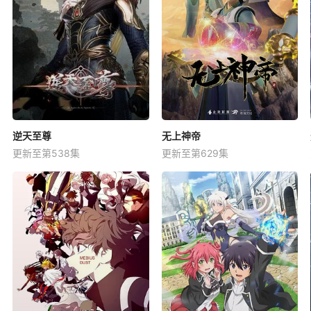
逆天至尊
无上神帝
更新至第538集
更新至第629集