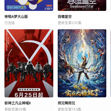
哆啦A梦大山版
吞噬星空
已完结
更新至第235集
斩神之凡尘神域Ⅱ
师兄啊师兄
更新至第09集
更新至第153集