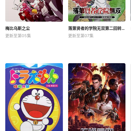
梅比乌斯之尘
落第贤者的学院无双第二回转生，S等级作弊魔术师冒险记
更新至第05集
更新至第07集