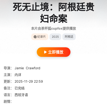
死无止境：阿根廷贵
妇命案
本片由茶杯狐cupfox提供播放
纪录片
2025
阿根廷
立即播放
导演：
Jamie
Crawford
主演：
内详
更新：
2025-11-29 22:59
备注：
已完结
语言：
西班牙语
剧情：