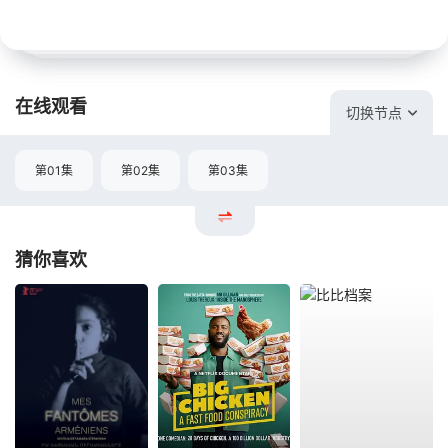
在线观看
切换节点
第01集
第02集
第03集
猜你喜欢