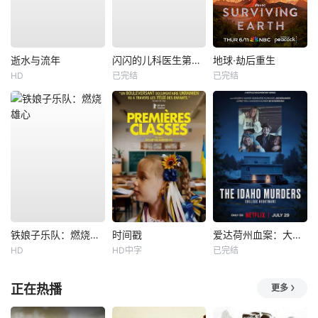
逝水与流年
闪闪的儿科医生第四季
地球·劫后重生
HD
已完结
已完结
铁娘子乐队：燃烧雄心
时间戳
爱达荷州血案：大学梦魇
HD
HD中字
已完结
正在热播
更多