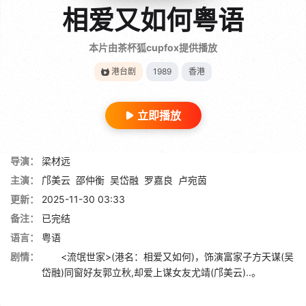
相爱又如何粤语
本片由茶杯狐cupfox提供播放
港台剧
1989
香港
立即播放
导演：
梁材远
主演：
邝美云
邵仲衡
吴岱融
罗嘉良
卢宛茵
更新：
2025-11-30 03:33
备注：
已完结
语言：
粤语
剧情：
<流氓世家>(港名：相爱又如何)，饰演富家子方天谋(吴
岱融)同窗好友郭立秋,却爱上谋女友尤靖(邝美云)..。