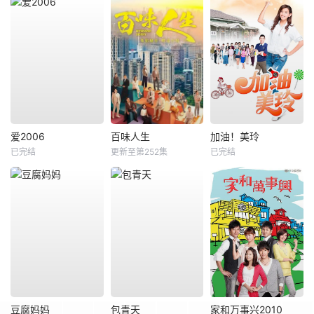
爱2006
百味人生
加油！美玲
已完结
更新至第252集
已完结
豆腐妈妈
包青天
家和万事兴2010