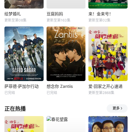
绘梦婚礼
豆腐妈妈
来！金来号！
更新至第08集
更新至第163集
更新至第02集
萨菲德·萨加尔行动
想念你 Zantiis
爱·回家之开心速递
已完结
已完结
更新至第2868集
正在热播
更多