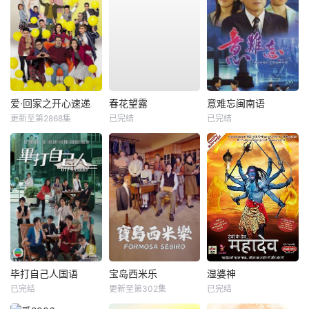
爱·回家之开心速递
春花望露
意难忘闽南语
更新至第2868集
已完结
已完结
毕打自己人国语
宝岛西米乐
湿婆神
已完结
更新至第302集
已完结