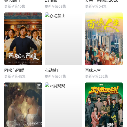
嫁入高门
Zantiis
爱来了别错过2026
更新至第10集
更新至第08集
更新至第04集
阿松与阿暖
心动禁止
百味人生
更新至第45集
更新至第07集
更新至第252集