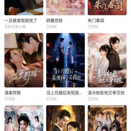
一旦被发现就完了
娇藏京枝
朱门春闺
更新至第01集
已完结
已完结
温柔狩猎
当上月嫂后发现孩子是我的
清冷权臣他又争又抢
已完结
已完结
已完结