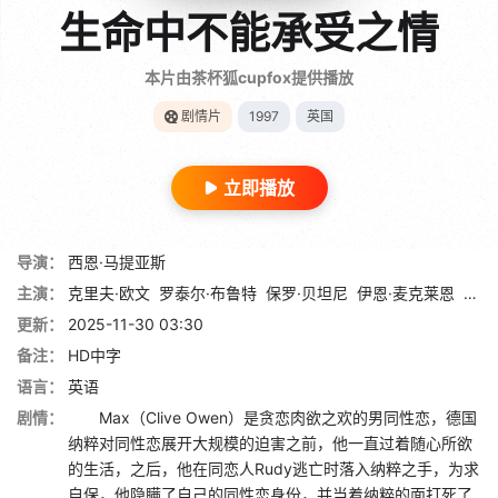
生命中不能承受之情
本片由茶杯狐cupfox提供播放
剧情片
1997
英国
立即播放
导演：
西恩·马提亚斯
主演：
克里夫·欧文
罗泰尔·布鲁特
保罗·贝坦尼
伊恩·麦克莱恩
米克
更新：
2025-11-30 03:30
备注：
HD中字
语言：
英语
剧情：
Max（Clive Owen）是贪恋肉欲之欢的男同性恋，德国
纳粹对同性恋展开大规模的迫害之前，他一直过着随心所欲
的生活，之后，他在同恋人Rudy逃亡时落入纳粹之手，为求
自保，他隐瞒了自己的同性恋身份，并当着纳粹的面打死了