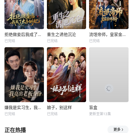
拒绝做妾后我成了太子侧妃
重生之诱他沉沦
流氓帝师，皇家金牌县令
已完结
已完结
已完结
嫌我是实习生，我亮出老板身份
娘子，别这样
盲盒
已完结
已完结
更新至第13集
正在热播
更多