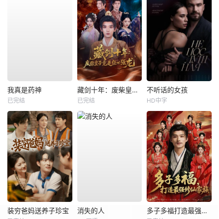
我真是药神
藏剑十年：废柴皇子竟是绝世强龙
不听话的女孩
已完结
已完结
HD中字
装穷爸妈送养子珍宝
消失的人
多子多福打造最强修仙家族