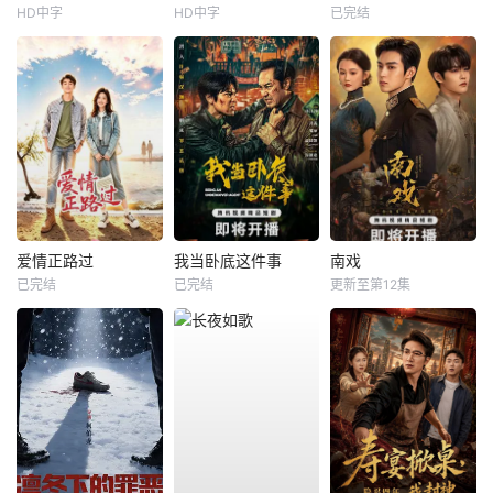
HD中字
HD中字
已完结
爱情正路过
我当卧底这件事
南戏
已完结
已完结
更新至第12集