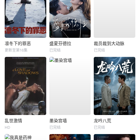
凛冬下的罪恶
盛夏芬德拉
裁员裁到大动脉
更新至第16集
已完结
已完结
乱世激情
墨染宫墙
龙吟八荒
HD
已完结
已完结