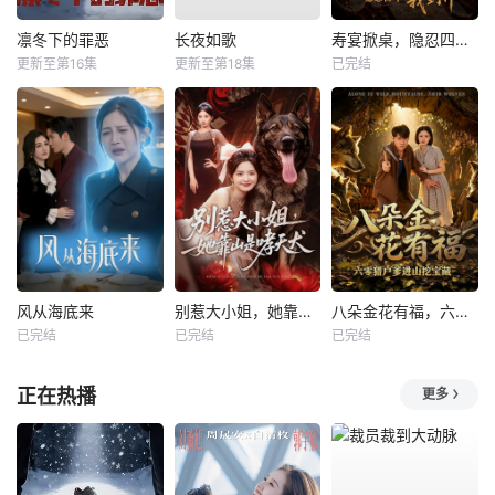
凛冬下的罪恶
长夜如歌
寿宴掀桌，隐忍四年我封神
更新至第16集
更新至第18集
已完结
风从海底来
别惹大小姐，她靠山是哮天犬
八朵金花有福，六零猎户爹进山挖宝藏
已完结
已完结
已完结
正在热播
更多