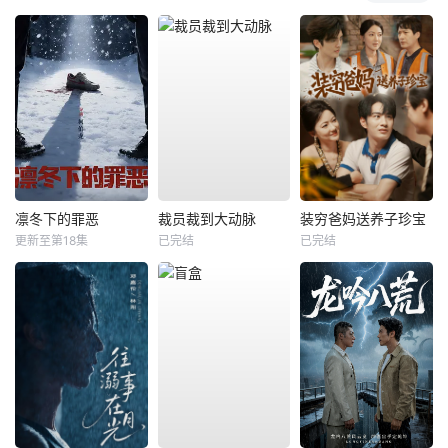
凛冬下的罪恶
裁员裁到大动脉
装穷爸妈送养子珍宝
更新至第18集
已完结
已完结