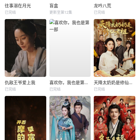
往事溺在月光
盲盒
龙吟八荒
已完结
更新至第12集
已完结
仇敌王爷爱上我
喜欢你，我也是第一部
天降太奶奶是修仙老祖
已完结
已完结
已完结