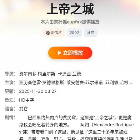
上帝之城
本片由茶杯狐cupfox提供播放
剧情片
2002
其它
立即播放
导演：
费尔南多·梅里尔斯
卡迪亚·兰德
主演：
亚历桑德雷·罗德里格斯
莱安德鲁·菲尔米诺
菲利佩·哈根森
道
更新：
2025-11-30 03:27
备注：
HD中字
语言：
其它
剧情：
巴西里约热内卢的贫民窟，这里是“上帝之城”，更是魔
鬼也会叹息着转身的地方。 阿炮（Alexandre Rodrigue
s 饰）带着我们到了这里，他见证了这里二十多年来被残
暴、贪婪、复仇、野心、背叛、掠夺所裹挟的混乱生活以及