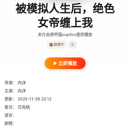
被模拟人生后，绝色
女帝缠上我
本片由茶杯狐cupfox提供播放
剧情片
0
立即播放
导演：
内详
主演：
内详
更新：
2025-11-29 22:12
备注：
已完结
语言：
剧情：