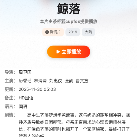
鲸落
本片由茶杯狐cupfox提供播放
剧情片
2019
大陆
立即播放
导演：
周卫国
主演：
历馨瑶
林清清
刘惠仪
张凯
曹文放
更新：
2025-11-30 05:03
备注：
HD国语
语言：
国语
剧情：
高中生齐落梦想学芭蕾舞，这与奶奶的期望相冲突，祖
孙矛盾导致她自闭抑郁。母亲周百惠求助心理咨询师林展
信，在治愈齐落的同时也揭开了一个家庭秘密，最终打开了
所有人的心结。