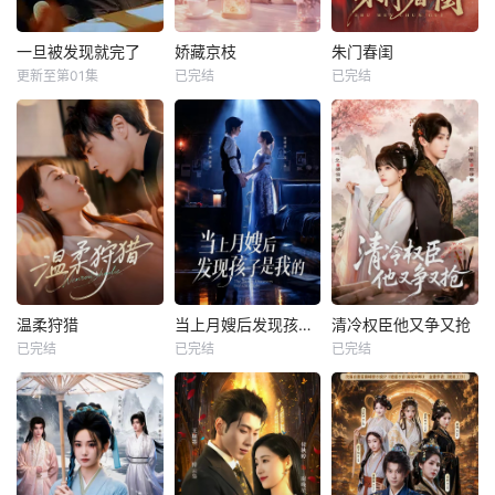
一旦被发现就完了
娇藏京枝
朱门春闺
更新至第01集
已完结
已完结
温柔狩猎
当上月嫂后发现孩子是我的
清冷权臣他又争又抢
已完结
已完结
已完结