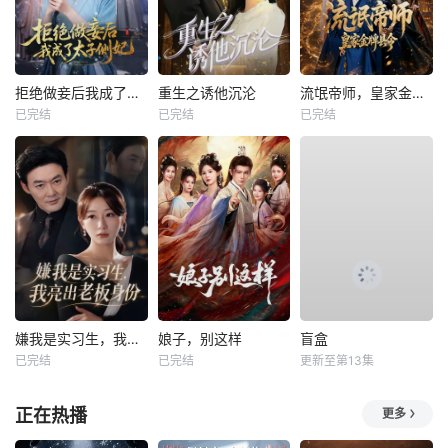
拒绝做妾后我成了太子侧妃
重生之诱他沉沦
流氓帝师，皇家金牌县令
已完结
已完结
已完结
嫌我是实习生，我亮出老板身份
娘子，别这样
盲盒
已完结
已完结
更新至第13集
正在热播
更多