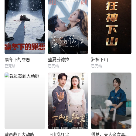
凛冬下的罪恶
盛夏芬德拉
狂神下山
已完结
已完结
已完结
裁员裁到大动脉
下山乱红尘
傅总，夫人这次真的死了