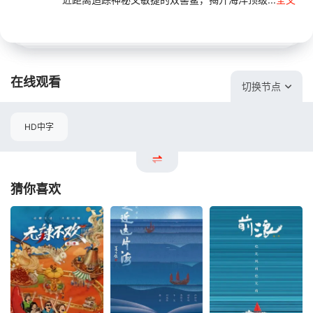
在线观看
切换节点
HD中字
猜你喜欢