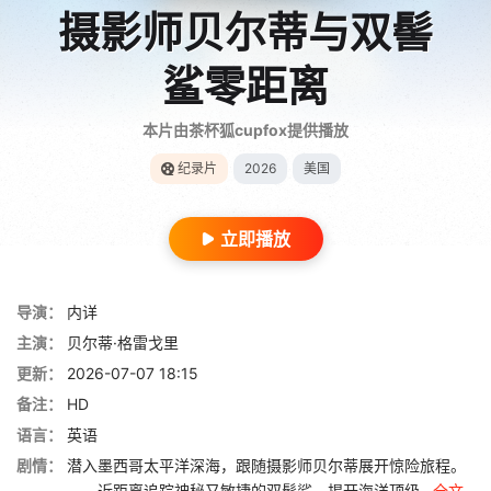
摄影师贝尔蒂与双髻
鲨零距离
本片由茶杯狐cupfox提供播放
纪录片
2026
美国
立即播放
导演：
内详
主演：
贝尔蒂·格雷戈里
更新：
2026-07-07 18:15
备注：
HD
语言：
英语
剧情：
潜入墨西哥太平洋深海，跟随摄影师贝尔蒂展开惊险旅程。
近距离追踪神秘又敏捷的双髻鲨，揭开海洋顶级...
全文