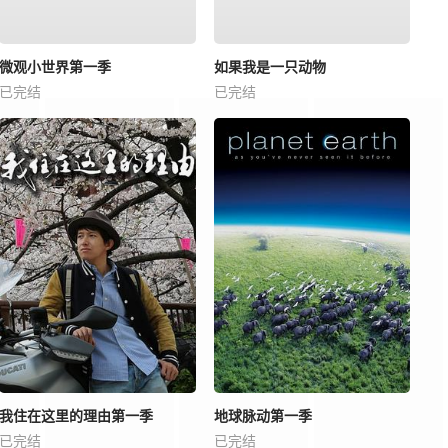
微观小世界第一季
如果我是一只动物
已完结
已完结
我住在这里的理由第一季
地球脉动第一季
已完结
已完结