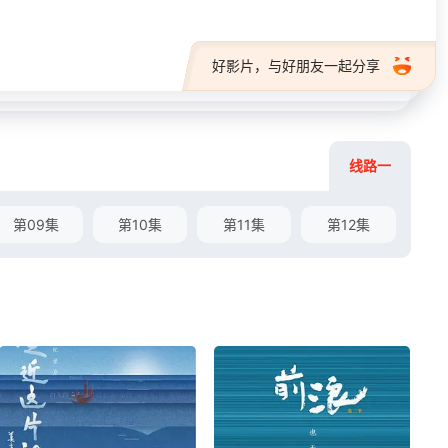
好影片，与好朋友一起分享
线路一
第09集
第10集
第11集
第12集