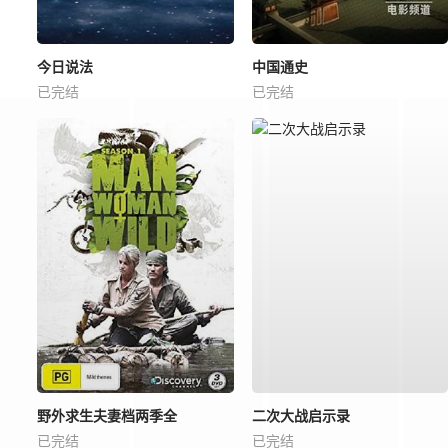
今日说法
中国通史
已完结
已完结
野外求生夫妻档两季全
二次大战启示录
已完结
已完结