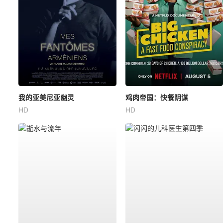
我的亚美尼亚幽灵
鸡肉帝国：快餐阴谋
HD
HD