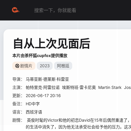
自从上次见面后
本片由茶杯狐cupfox提供播放
剧情片
2023
阿根廷
导演：
马蒂亚斯·德莱斯·科雷亚
主演：
帕特里克·阿雷拉诺
埃斯特班·雷卡尼奥
Martin Stark
Jos
更新：
2026-06-17 20:16
备注：
HD中字
语言：
西班牙语
剧情：
英俊时髦的Victor和他的初恋David在15年后偶然重逢
的生活中消失了，因为他无法承受社会给予他的压力。这次重逢V