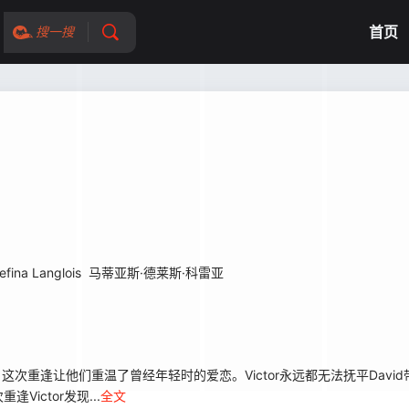
首页
搜一搜
efina Langlois
马蒂亚斯·德莱斯·科雷亚
了，这次重逢让他们重温了曾经年轻时的爱恋。Victor永远都无法抚平Dav
ictor发现...
全文