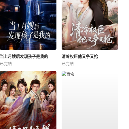
当上月嫂后发现孩子是我的
清冷权臣他又争又抢
已完结
已完结