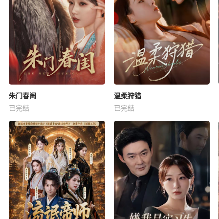
朱门春闺
温柔狩猎
已完结
已完结