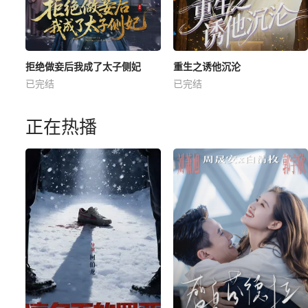
拒绝做妾后我成了太子侧妃
重生之诱他沉沦
已完结
已完结
正在热播