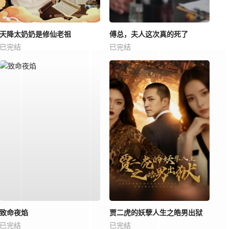
天降太奶奶是修仙老祖
傅总，夫人这次真的死了
已完结
已完结
致命夜焰
贾二虎的妖孽人生之皓男出狱
已完结
已完结