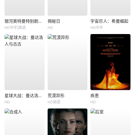
银河奥特曼特别剧场版
揭秘日
宇宙巨人：希曼崛起
HD中字|国语
HD
HD中字
星球大战：曼达洛人与古古
荒漠异形
疾患
HD
HD国语
HD