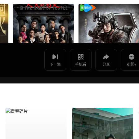
使用 手机浏览器 扫码观看
影片报错
好汉两个半第十一季 -
如遇无法播放请提交给我们
下一集
手机看
分享
观影+