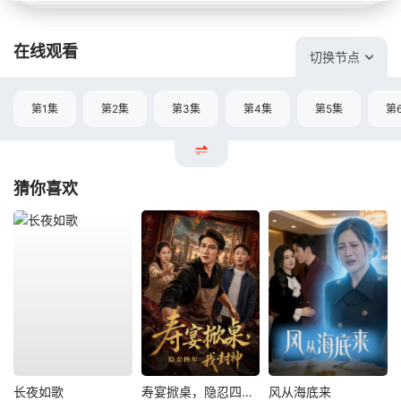
在线观看
切换节点
第1集
第2集
第3集
第4集
第5集
第
猜你喜欢
长夜如歌
寿宴掀桌，隐忍四年我封神
风从海底来