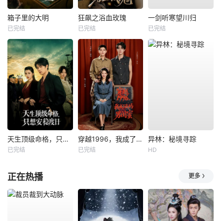
箱子里的大明
狂飙之浴血玫瑰
一剑听寒望川归
已完结
已完结
已完结
天生顶级命格，只想安稳度日
穿越1996，我成了我妈男闺蜜
异林：秘境寻踪
已完结
已完结
HD
正在热播
更多