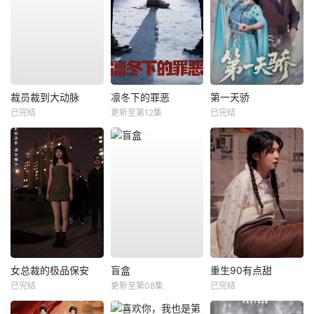
裁员裁到大动脉
凛冬下的罪恶
第一天骄
已完结
更新至第12集
已完结
女总裁的极品保安
盲盒
重生90有点甜
已完结
更新至第08集
已完结