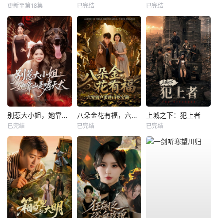
更新至第18集
已完结
已完结
别惹大小姐，她靠山是哮天犬
八朵金花有福，六零猎户爹进山挖宝藏
上城之下：犯上者
已完结
已完结
已完结