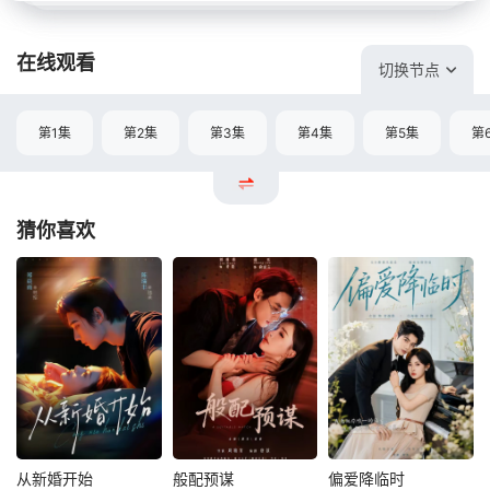
在线观看
切换节点
第1集
第2集
第3集
第4集
第5集
第
猜你喜欢
从新婚开始
般配预谋
偏爱降临时