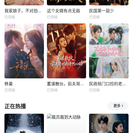
我家娘子，不对劲第四季
这个女婿有点无敌
民国第一惡少
已完结
已完结
已完结
移巢
蓄谋散伙，前夫哥对我怦然心动
民政局门口捡的老公身份藏不住了
已完结
已完结
已完结
正在热播
更多