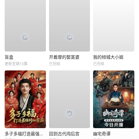
盲盒
开着摩的娶富婆
我的倾城大小姐
更新至第13集
已完结
已完结
多子多福打造最强修仙家族
回到古代闯后宫
幽宅奇谭