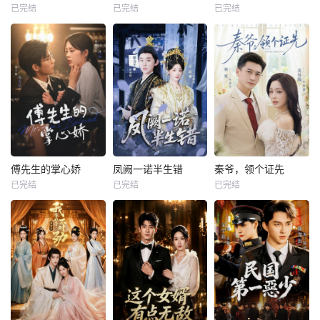
已完结
已完结
已完结
傅先生的掌心娇
凤阙一诺半生错
秦爷，领个证先
已完结
已完结
已完结