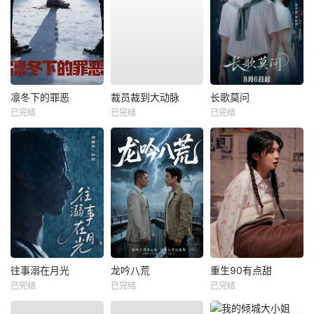
凛冬下的罪恶
裁员裁到大动脉
长歌莫问
已完结
已完结
已完结
往事溺在月光
龙吟八荒
重生90有点甜
已完结
已完结
已完结