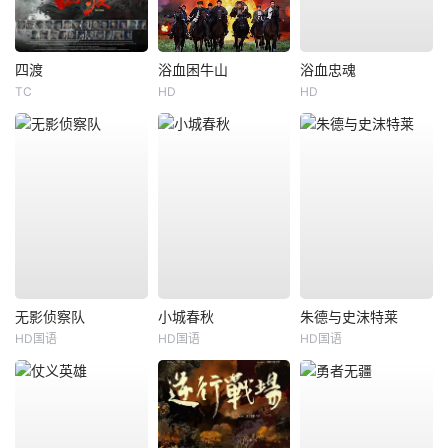
四渡
浴血困牛山
浴血忠魂
TC
HD
HD
无影侦察队
小城春秋
朱德与史沫特莱
HD国语
HD国语
HD国语