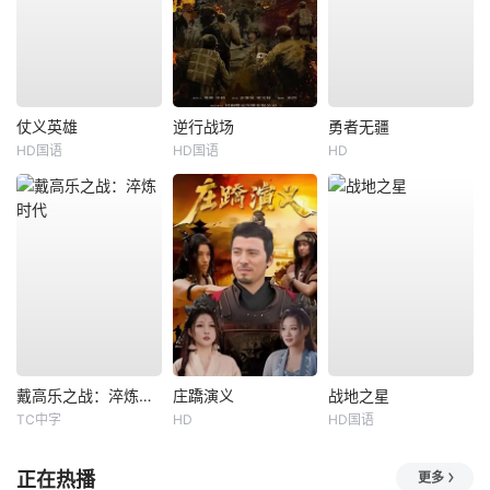
仗义英雄
逆行战场
勇者无疆
HD国语
HD国语
HD
戴高乐之战：淬炼时代
庄蹻演义
战地之星
TC中字
HD
HD国语
正在热播
更多