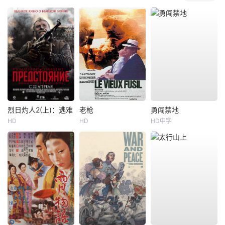
烈日灼人2(上)：逃难
老枪
勇闯禁地
HD
HD
HD中字