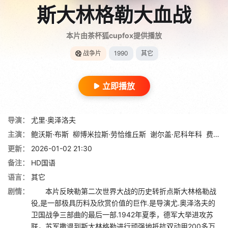
斯大林格勒大血战
本片由茶杯狐cupfox提供播放
战争片
1990
其它
立即播放
导演：
尤里·奥泽洛夫
主演：
鲍沃斯·布斯
柳博米拉斯·劳恰维丘斯
谢尔盖·尼科年科
费尔南多·阿连德
更新：
2026-01-02 21:30
备注：
HD国语
语言：
其它
剧情：
本片反映勒第二次世界大战的历史转折点斯大林格勒战
役,是一部极具历料及欣赏价值的巨作.是导演尤.奥泽洛夫的
卫国战争三部曲的最后一部.1942年夏季，德军大举进攻苏
联，苏军撒退到斯大林格勒进行顽强地抵抗双动用200多万