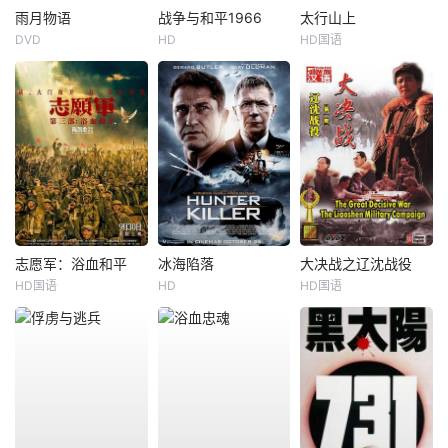
雨月物语
战争与和平1966
太行山上
DVD
HD
HD国语
志愿军：浴血和平
冰海陷落
大决战之辽沈战役
HD国语
HD
HD国语