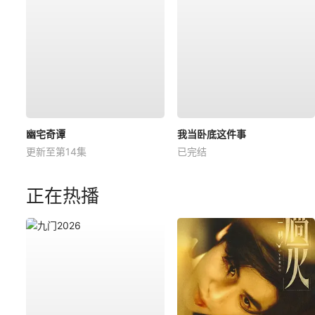
幽宅奇谭
我当卧底这件事
更新至第14集
已完结
正在热播