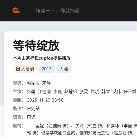
等待绽放
本片由茶杯狐cupfox提供播放
大陆剧
2013
大陆
导演：
蒋家骏
宋洋
主演：
张翰
江铠同
李曼
赵楚纶
张雯
侯晓
韩立
艾伟
任正斌
更新：
2025-11-29 23:58
备注：
已完结
语言：
国语
剧情：
孟妮（江铠同 饰）、关海（韩立 饰）和秦冰（李曼 
翰 饰）也是学戏剧专业的，他的好友张之恒（赵楚仑 饰）