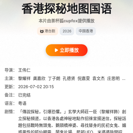
香港探秘地图国语
本片由茶杯狐cupfox提供播放
港台剧
2026
中国香港
立即播放
导演：
王伟仁
主演：
黎耀祥
龚嘉欣
丁子朗
孔德贤
倪嘉雯
袁文杰
庄思明
蔡国
更新：
2026-07-02 20:15
备注：
已完结
语言：
粤语
剧情：
「傳說探秘，引爆恐懼。」玄學大師莊一臣（黎耀祥飾）創
立探秘頻道，以香港各處神秘地點作招徠宣揚迷信，探秘話
題包括戰時無頭鬼、鵝頸橋神婆、尋找替身的民初女鬼、媚
惑男性的狐仙顯靈、鬧鬼片場、屋邨UFO、米婆婆陰間招