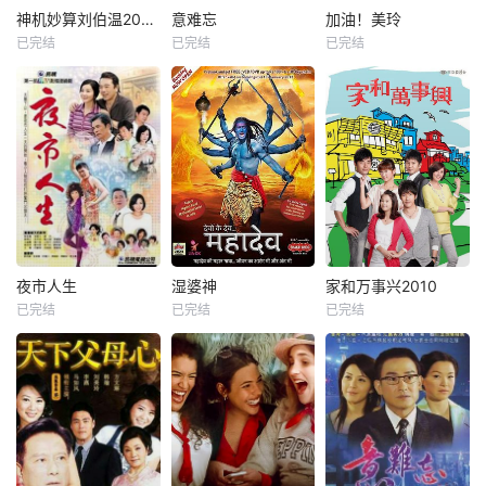
神机妙算刘伯温2006
意难忘
加油！美玲
已完结
已完结
已完结
夜市人生
湿婆神
家和万事兴2010
已完结
已完结
已完结