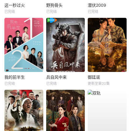
这一秒过火
野狗骨头
潜伏2009
已完结
已完结
已完结
我的前半生
兵自风中来
御廷谣
已完结
已完结
更新至第20集