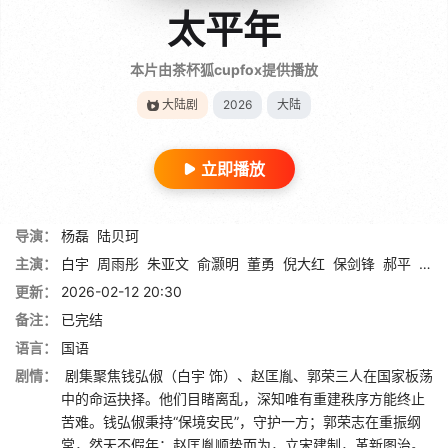
太平年
本片由茶杯狐cupfox提供播放
大陆剧
2026
大陆
立即播放
导演：
杨磊
陆贝珂
主演：
白宇
周雨彤
朱亚文
俞灏明
董勇
倪大红
保剑锋
郝平
蒋恺
更新：
2026-02-12 20:30
备注：
已完结
语言：
国语
剧情：
剧集聚焦钱弘俶（白宇 饰）、赵匡胤、郭荣三人在国家板荡
中的命运抉择。他们目睹离乱，深知唯有重建秩序方能终止
苦难。钱弘俶秉持“保境安民”，守护一方；郭荣志在重振纲
常，然天不假年；赵匡胤顺势而为，立宋建制，革新图治。