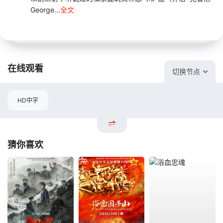
George...
全文
在线观看
切换节点
HD中字
猜你喜欢