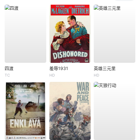
四渡
羞辱1931
英雄三元里
TC
HD
HD