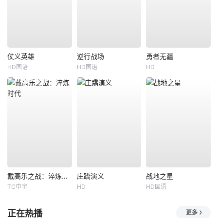
仗义英雄
逆行战场
勇者无疆
HD国语
HD国语
HD
戴高乐之战：淬炼时代
庄蹻演义
战地之星
TC中字
HD
HD国语
正在热播
更多