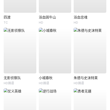
四渡
浴血困牛山
浴血忠魂
TC
HD
HD
无影侦察队
小城春秋
朱德与史沫特莱
HD国语
HD国语
HD国语