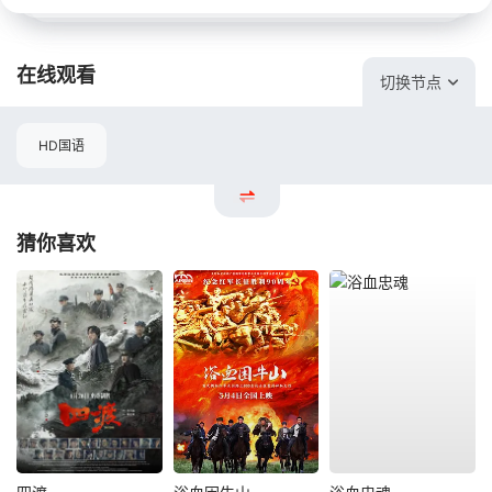
在线观看
切换节点
HD国语
猜你喜欢