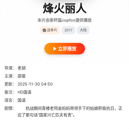
烽火丽人
本片由茶杯狐cupfox提供播放
战争片
2017
大陆
立即播放
导演：
老胡
主演：
邵裴
更新：
2025-11-30 04:50
备注：
HD国语
语言：
国语
剧情：
抗战期间青楼老鸨金妈妈带领手下的姑娘积极抗日，正
应了那句话“国家兴亡匹夫有责”。