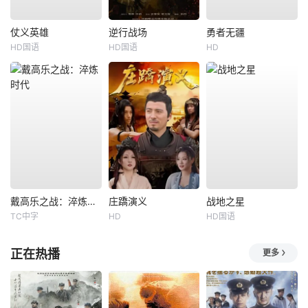
仗义英雄
逆行战场
勇者无疆
HD国语
HD国语
HD
戴高乐之战：淬炼时代
庄蹻演义
战地之星
TC中字
HD
HD国语
正在热播
更多