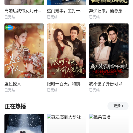
离婚后我带女儿开启新人生
这门婚事，主打一个反向饲养
弃少归来，仙尊身份被全网曝光
已完结
已完结
已完结
蛊色撩人
限时一百天，和前夫谈恋爱
我不装了身份可以偷走那我的病例呢
已完结
已完结
已完结
正在热播
更多