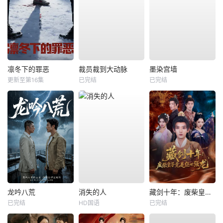
凛冬下的罪恶
裁员裁到大动脉
墨染宫墙
更新至第16集
已完结
已完结
龙吟八荒
消失的人
藏剑十年：废柴皇子竟是绝世强龙
已完结
HD国语
已完结