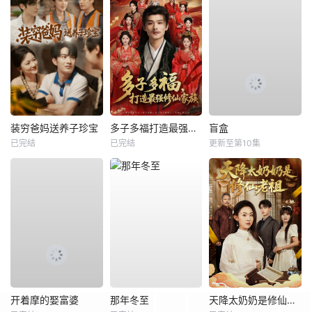
装穷爸妈送养子珍宝
多子多福打造最强修仙家族
盲盒
已完结
已完结
更新至第10集
开着摩的娶富婆
那年冬至
天降太奶奶是修仙老祖