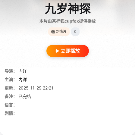
九岁神探
本片由茶杯狐cupfox提供播放
剧情片
0
立即播放
导演：
内详
主演：
内详
更新：
2025-11-29 22:21
备注：
已完结
语言：
剧情：