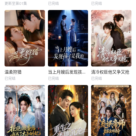
更新至第01集
已完结
已完结
温柔狩猎
当上月嫂后发现孩子是我的
清冷权臣他又争又抢
已完结
已完结
已完结