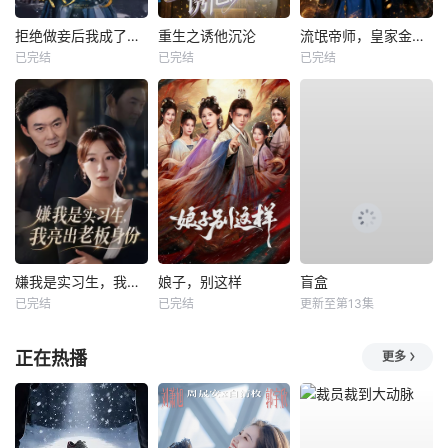
拒绝做妾后我成了太子侧妃
重生之诱他沉沦
流氓帝师，皇家金牌县令
已完结
已完结
已完结
嫌我是实习生，我亮出老板身份
娘子，别这样
盲盒
已完结
已完结
更新至第13集
正在热播
更多