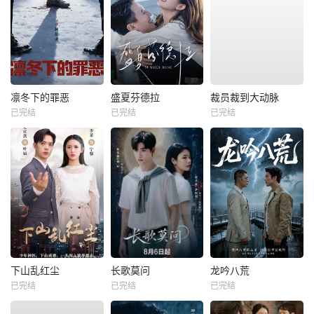
凛冬下的罪恶
盛夏芬德拉
裁员裁到大动脉
已完结
已完结
已完结
下山乱红尘
长歌莫问
龙吟八荒
已完结
已完结
已完结