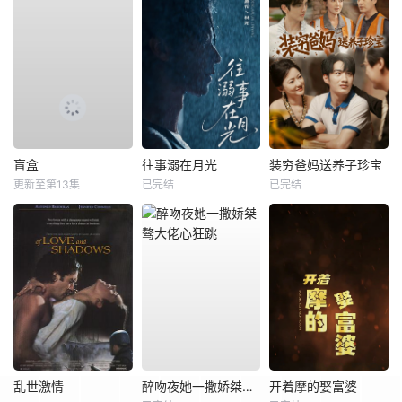
盲盒
往事溺在月光
装穷爸妈送养子珍宝
更新至第13集
已完结
已完结
乱世激情
醉吻夜她一撒娇桀骜大佬心狂跳
开着摩的娶富婆