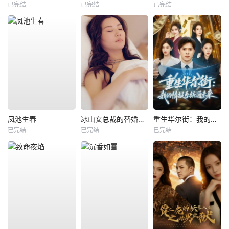
已完结
已完结
已完结
凤池生春
冰山女总裁的替婚兵王
重生华尔街：我的情报系统通未来
已完结
已完结
已完结