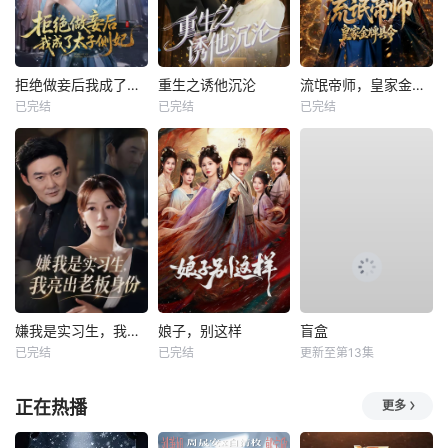
拒绝做妾后我成了太子侧妃
重生之诱他沉沦
流氓帝师，皇家金牌县令
已完结
已完结
已完结
嫌我是实习生，我亮出老板身份
娘子，别这样
盲盒
已完结
已完结
更新至第13集
正在热播
更多