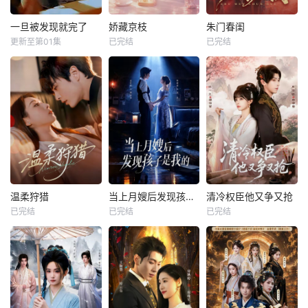
一旦被发现就完了
娇藏京枝
朱门春闺
更新至第01集
已完结
已完结
温柔狩猎
当上月嫂后发现孩子是我的
清冷权臣他又争又抢
已完结
已完结
已完结