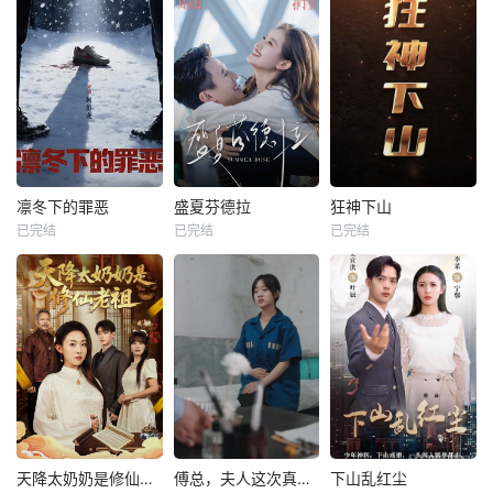
凛冬下的罪恶
盛夏芬德拉
狂神下山
已完结
已完结
已完结
天降太奶奶是修仙老祖
傅总，夫人这次真的死了
下山乱红尘