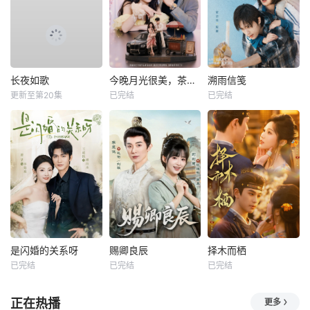
长夜如歌
今晚月光很美，茶香四溢
溯雨信笺
更新至第20集
已完结
已完结
是闪婚的关系呀
赐卿良辰
择木而栖
已完结
已完结
已完结
正在热播
更多