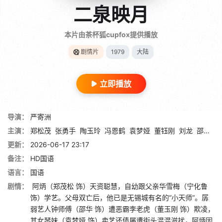
二泉映月
本片由茶杯狐cupfox提供播放
剧情片
1979
大陆
立即播放
导演：
严寄洲
主演：
郑松茂
张勇手
陶玉玲
冯恩鹤
袁梦娅
董钰刚
刘龙
邵华
龙
更新：
2026-06-17 23:17
备注：
HD国语
语言：
国语
剧情：
阿炳（郑茂松 饰）天资聪慧，自幼跟父亲华雪梅（宁化鲁
饰）学艺。父母双亡后，他已是无锡城有名的“小天师”。孱
弱艺人钟师傅（邵华 饰）遭恶霸李老虎（董玉刚 饰）欺凌，
其女琴妹（袁梦娅 饰）卖艺还债屡遭街头混混滋扰，阿炳因