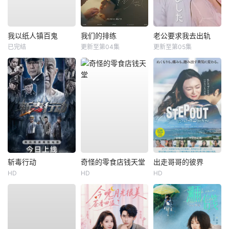
我以纸人镇百鬼
我们的排练
老公要求我去出轨
已完结
更新至第04集
更新至第05集
斩毒行动
奇怪的零食店钱天堂
出走哥哥的彼界
HD
HD
HD