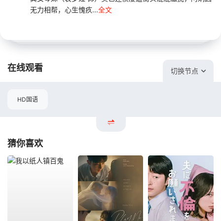
无力相帮，心生愧疚...
全文
在线观看
切换节点
HD国语
猜你喜欢