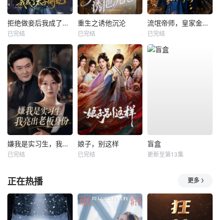
拒绝做妾后我成了太子侧妃
重生之诱他沉沦
流氓帝师，皇家金牌县令
已完结
已完结
已完结
嫌我是实习生，我亮出老板身份
娘子，别这样
盲盒
已完结
已完结
更新至第13集
正在热播
更多