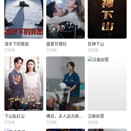
凛冬下的罪恶
盛夏芬德拉
狂神下山
已完结
已完结
已完结
下山乱红尘
傅总，夫人这次真的死了
沉香如雪
已完结
已完结
已完结