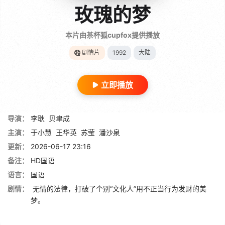
玫瑰的梦
本片由茶杯狐cupfox提供播放
剧情片
1992
大陆
立即播放
导演：
李耿
贝聿成
主演：
于小慧
王华英
苏莹
潘沙泉
更新：
2026-06-17 23:16
备注：
HD国语
语言：
国语
剧情：
无情的法律，打破了个别“文化人”用不正当行为发财的美
梦。