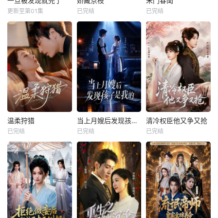
一旦被发现就完了
娇藏京枝
朱门春闺
更新至第01集
已完结
已完结
温柔狩猎
当上月嫂后发现孩子是我的
清冷权臣他又争又抢
已完结
已完结
已完结