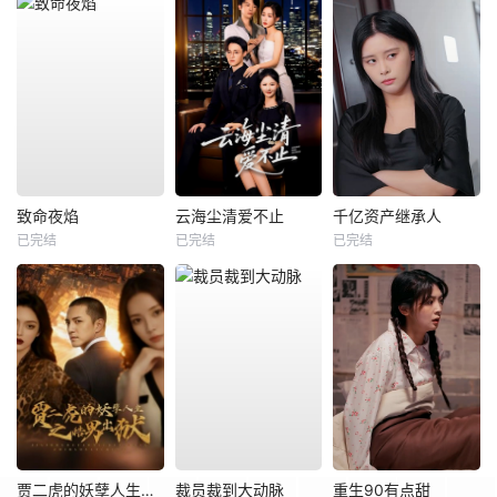
致命夜焰
云海尘清爱不止
千亿资产继承人
已完结
已完结
已完结
贾二虎的妖孽人生之皓男出狱
裁员裁到大动脉
重生90有点甜