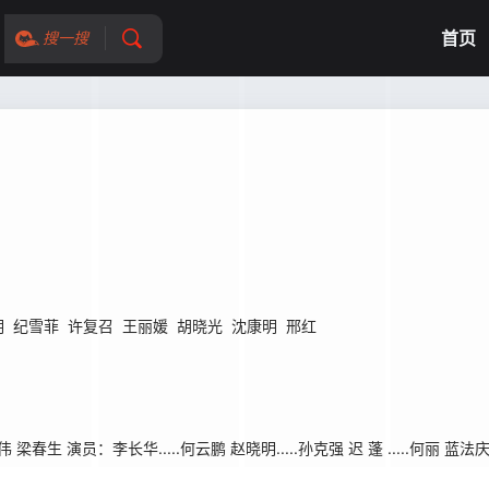
首页
搜一搜
明
纪雪菲
许复召
王丽媛
胡晓光
沈康明
邢红
员：李长华.....何云鹏 赵晓明.....孙克强 迟 蓬 .....何丽 蓝法庆....