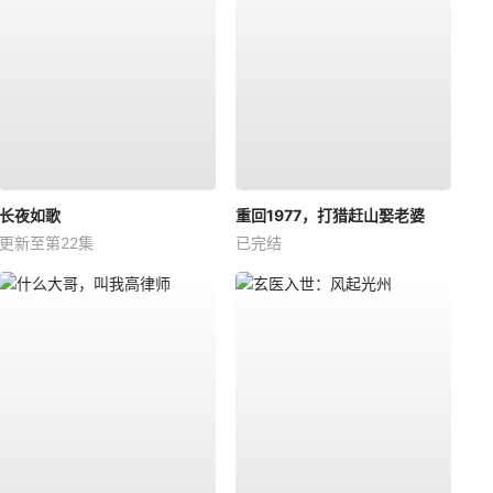
长夜如歌
重回1977，打猎赶山娶老婆
更新至第22集
已完结