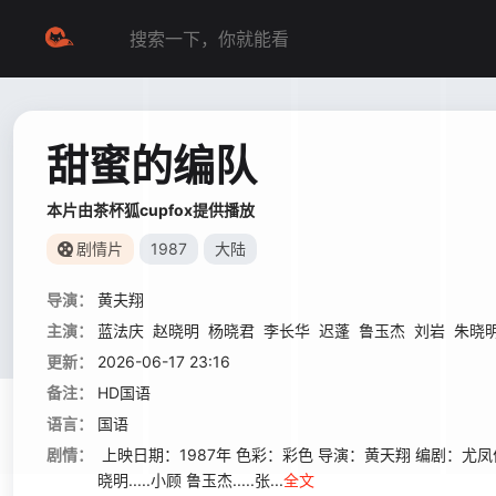
甜蜜的编队
本片由茶杯狐cupfox提供播放
剧情片
1987
大陆
导演：
黄夫翔
主演：
蓝法庆
赵晓明
杨晓君
李长华
迟蓬
鲁玉杰
刘岩
朱晓
更新：
2026-06-17 23:16
备注：
HD国语
语言：
国语
剧情：
上映日期：1987年 色彩：彩色 导演：黄天翔 编剧：尤凤伟 梁春生 演
晓明.....小顾 鲁玉杰.....张...
全文