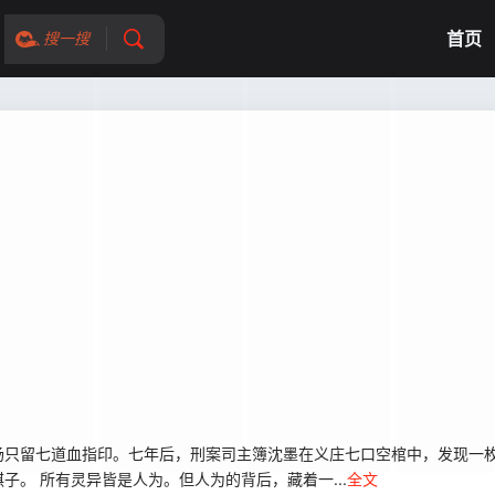
首页
搜一搜
场只留七道血指印。七年后，刑案司主簿沈墨在义庄七口空棺中，发现一
。 所有灵异皆是人为。但人为的背后，藏着一...
全文