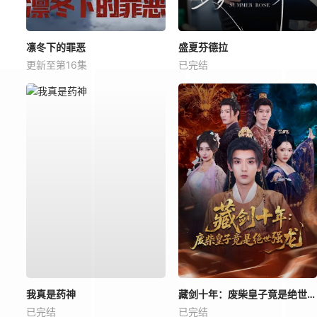
凛冬下的罪恶
盛夏芬德拉
更新至第16集
已完结
我真是药神
藏剑十年：废柴皇子竟是绝世强龙
已完结
已完结