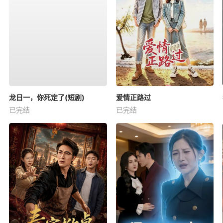
龙日一，你死定了(短剧)
爱情正路过
已完结
已完结