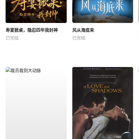
寿宴掀桌，隐忍四年我封神
风从海底来
已完结
已完结