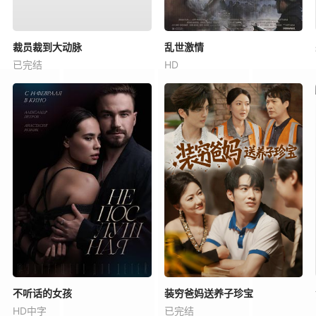
裁员裁到大动脉
乱世激情
已完结
HD
不听话的女孩
装穷爸妈送养子珍宝
HD中字
已完结