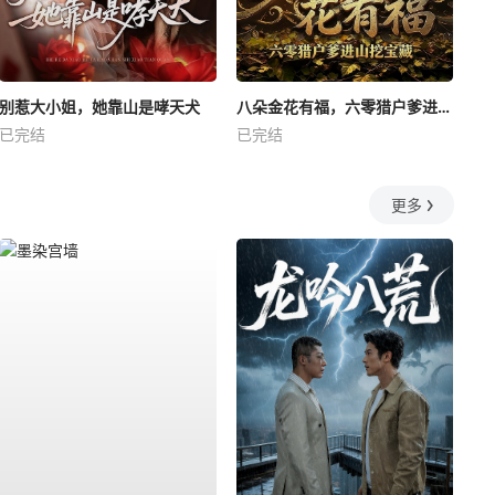
别惹大小姐，她靠山是哮天犬
八朵金花有福，六零猎户爹进山挖宝藏
已完结
已完结
更多