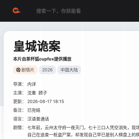
皇城诡案
本片由茶杯狐cupfox提供播放
剧情片
2026
中国大陆
导演：
内详
主演：
沈墨
顾子
更新：
2026-06-17 18:15
备注：
已完结
语言：
汉语普通话
剧情：
七年前，云州太守府一夜灭门，七十三口人凭空消失，现
自己在追查一桩盗尸案，却发现自己早已是别人棋盘上的棋子