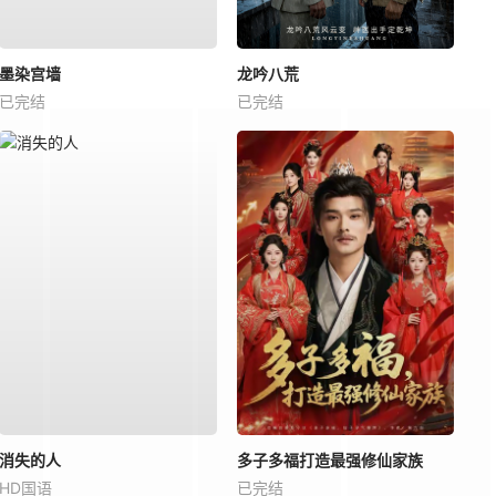
墨染宫墙
龙吟八荒
已完结
已完结
消失的人
多子多福打造最强修仙家族
HD国语
已完结