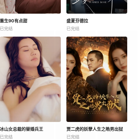
重生90有点甜
盛夏芬德拉
已完结
已完结
冰山女总裁的替婚兵王
贾二虎的妖孽人生之皓男出狱
已完结
已完结