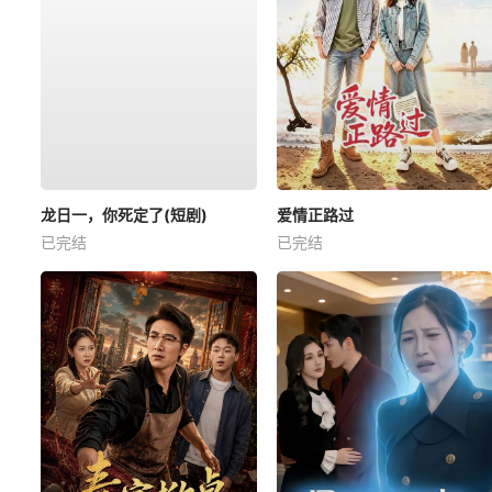
龙日一，你死定了(短剧)
爱情正路过
已完结
已完结