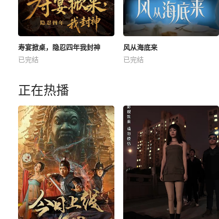
寿宴掀桌，隐忍四年我封神
风从海底来
已完结
已完结
正在热播