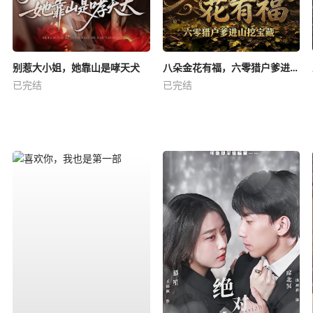
别惹大小姐，她靠山是哮天犬
八朵金花有福，六零猎户爹进山挖宝藏
已完结
已完结