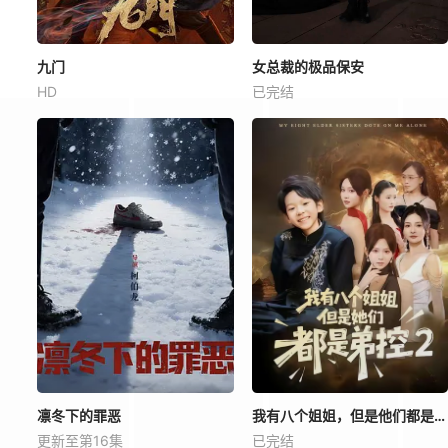
九门
女总裁的极品保安
HD
已完结
凛冬下的罪恶
我有八个姐姐，但是他们都是弟控2
更新至第16集
已完结