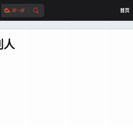
首页
搜一搜
削人