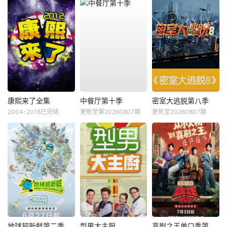
康熙来了全集
中餐厅第十季
密室大逃脱第八季
2004-2016已完结
更新至第20260807期
更新至20260807期
地球超新鲜第二季
型男大主厨
喜剧之王单口季第三季