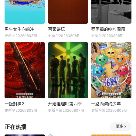
男生女生向前冲
百家讲坛
罗英锡的吵吵闹闹
更新至20260808期
更新至20260808期
更新至20260808期
一饭封神2
开始推理吧第四季
一路向海的少年
更新至20260808期
更新至第20260807期
更新至第20260808期
正在热播
更多