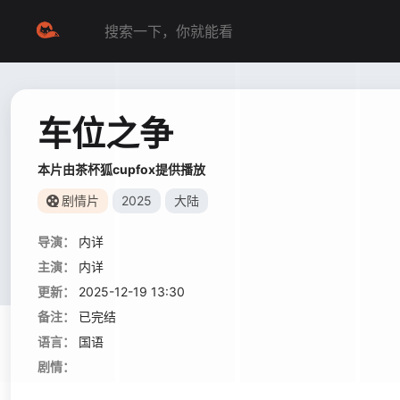
车位之争
本片由茶杯狐cupfox提供播放
剧情片
2025
大陆
导演：
内详
主演：
内详
更新：
2025-12-19 13:30
备注：
已完结
语言：
国语
剧情：