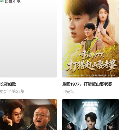
长夜如歌
重回1977，打猎赶山娶老婆
更新至第22集
已完结