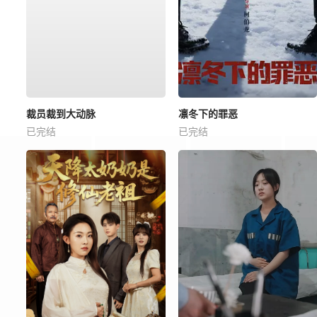
裁员裁到大动脉
凛冬下的罪恶
已完结
已完结